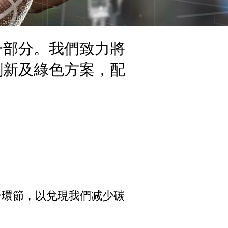
一部分。我們致力將
創新及綠色方案，配
。
一環節，以兌現我們减少碳