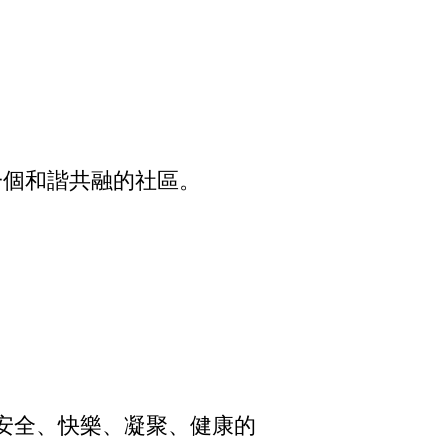
一個和諧共融的社區。
個安全、快樂、凝聚、健康的