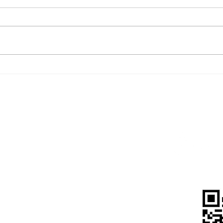
依時獲頒2024香港環境卓越
依時
大獎優異獎 致力推動環保及綠
館」 
色營運
202室
m