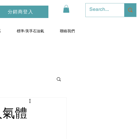
分銷商登入
區
標準/美孚石油氣
聯絡我們
入氣體