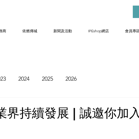
務商
依燃傳城
新聞及活動
IPEshop網店
會員專
023
2024
2025
2026
業界持續發展 | 誠邀你加