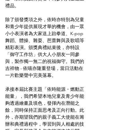
禮品。 
除了頒發獎項之外，依時亦特別為兒童
和青少年提供展現才華的機會，由一眾
小小表演者為大家送上跆拳道、K-pop
舞蹈、體操、雜耍、芭蕾舞與及歌唱等
精彩表演。頒獎典禮結束後，亦特設
「御守工作坊」供大人小朋友一同參
與，製作獨一無二的祝福御守。我們的
吉祥物 - 依喵亦隆重登場，當日活動在
一片歡樂聲中完美落幕。 
承接本屆比賽主題「依時能源・燃動正
能量」，我們希望本地兒童及青少年能
夠透過繪畫及填色，發揮內在潛能之
餘，同時保持正面思考及正向行動。此
外，亦期望我們的親子義工大使能在籌
辦和典禮過程中，學習到與人相處的技