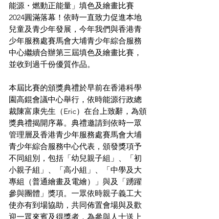
能源・燃動正能量」填色及繪畫比賽
2024圓滿落幕！依時一直致力促進本地
兒童及青少年發展，今年我們與香港青
少年服務處賽馬會大埔青少年綜合服務
中心繼續合辦第三屆填色及繪畫比賽，
並收到過千份優質作品。 
本屆比賽的頒獎典禮於早前在香港科學
園高錕會議中心舉行，依時能源行政總
裁陳富康先生（Eric）在台上致辭，為頒
獎典禮揭開序幕。典禮邀請到依時一眾
管理層及香港青少年服務處賽馬會大埔
青少年綜合服務中心代表，頒發獎項予
不同組別，包括「幼兒親子組」、「初
小親子組」、「高小組」、「中學及大
專組（普通繪畫及電繪）」與及「踴躍
參與團體」獎項。一眾依時親子義工大
使亦有到場協助，共同佈置會場與及歡
迎一眾來賓及得獎者，為參與人士送上