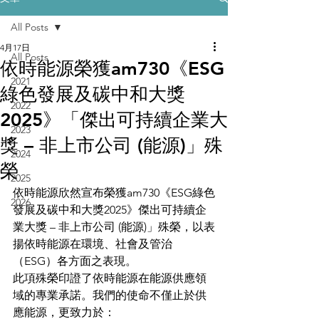
All Posts
4月17日
All Posts
依時能源榮獲am730《ESG
2021
綠色發展及碳中和大獎
2022
2025》「傑出可持續企業大
2023
獎 – 非上市公司 (能源)」殊
2024
榮
2025
依時能源欣然宣布榮獲am730《ESG綠色
2026
發展及碳中和大獎2025》傑出可持續企
業大獎 – 非上市公司 (能源)」殊榮，以表
揚依時能源在環境、社會及管治
（ESG）各方面之表現。
此項殊榮印證了依時能源在能源供應領
域的專業承諾。我們的使命不僅止於供
應能源，更致力於：