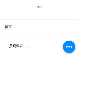
留言
撰寫留言......
依時獲頒2024香港環境卓
依時支持惜食堂
越大獎優異獎 致力推動環
辛館」 推動惜食
保及綠色營運
依時能源有限公司
香港九龍觀塘巧明街100號
Landmark East友邦九龍大樓22樓2202室
電話:
(852) 2815 5880
客戶服務熱線:
(852) 2815 5900
電郵: