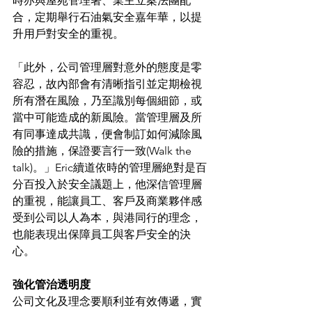
時亦與屋苑管理署、業主立案法團配
合，定期舉行石油氣安全嘉年華，以提
升用戶對安全的重視。
「此外，公司管理層對意外的態度是零
容忍，故內部會有清晰指引並定期檢視
所有潛在風險，乃至識別每個細節，或
當中可能造成的新風險。當管理層及所
有同事達成共識，便會制訂如何減除風
險的措施，保證要言行一致(Walk the 
talk)。」Eric續道依時的管理層絶對是百
分百投入於安全議題上，他深信管理層
的重視，能讓員工、客戶及商業夥伴感
受到公司以人為本，與港同行的理念，
也能表現出保障員工與客戶安全的決
心。
強化管治透明度
公司文化及理念要順利並有效傳遞，實