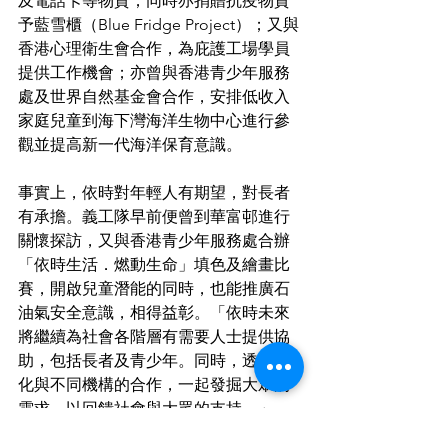
及電話卡等物資；同時亦捐贈抗疫物資
予藍雪櫃（Blue Fridge Project）；又與
香港心理衛生會合作，為庇護工場學員
提供工作機會；亦曾與香港青少年服務
處及世界自然基金會合作，安排低收入
家庭兒童到海下灣海洋生物中心進行參
觀並提高新一代海洋保育意識。
事實上，依時對年輕人有期望，對長者
有承擔。義工隊早前便曾到華富邨進行
關懷探訪，又與香港青少年服務處合辦
「依時生活．燃動生命」填色及繪畫比
賽，開啟兒童潛能的同時，也能推廣石
油氣安全意識，相得益彰。「依時未來
將繼續為社會各階層有需要人士提供協
助，包括長者及青少年。同時，透過深
化與不同機構的合作，一起發掘大眾的
需求，以回饋社會與大眾的支持。」