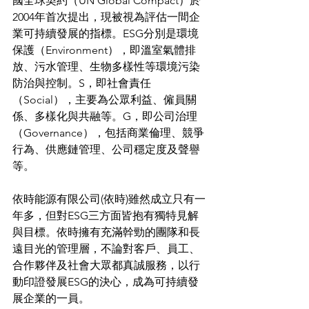
國全球契約（UN Global Compact）於
2004年首次提出，現被視為評估一間企
業可持續發展的指標。ESG分別是環境
保護（Environment），即溫室氣體排
放、污水管理、生物多樣性等環境污染
防治與控制。S，即社會責任
（Social），主要為公眾利益、僱員關
係、多樣化與共融等。G，即公司治理
（Governance），包括商業倫理、競爭
行為、供應鏈管理、公司穩定度及聲譽
等。 
依時能源有限公司(依時)雖然成立只有一
年多，但對ESG三方面皆抱有獨特見解
與目標。依時擁有充滿幹勁的團隊和長
遠目光的管理層，不論對客戶、員工、
合作夥伴及社會大眾都真誠服務，以行
動印證發展ESG的決心，成為可持續發
展企業的一員。