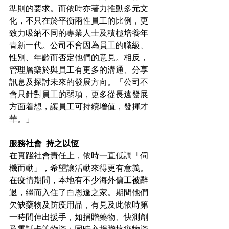
準則的要求。而依時亦著力推動多元文
化，不只在於平衡兩性員工的比例，更
致力吸納不同的專業人士及積極培養年
青新一代。公司不會因為員工的職級、
性別、年齡而否定他們的意見。相反，
管理層樂於與員工有更多的溝通、分享
訊息及探討未來的發展方向。「公司不
會只針對員工的弱項，更多從長遠發展
方面着想，讓員工可持續增值，發揮才
華。」
服務社會  持之以恆
在實踐社會責任上，依時一直低調「伺
機而動」，希望讓活動來得更有意義。
在疫情期間，本地有不少海外傭工被辭
退，繼而入住了白恩逢之家。期間他們
欠缺藥物及防疫用品，有見及此依時第
一時間伸出援手，如捐贈藥物、快測劑