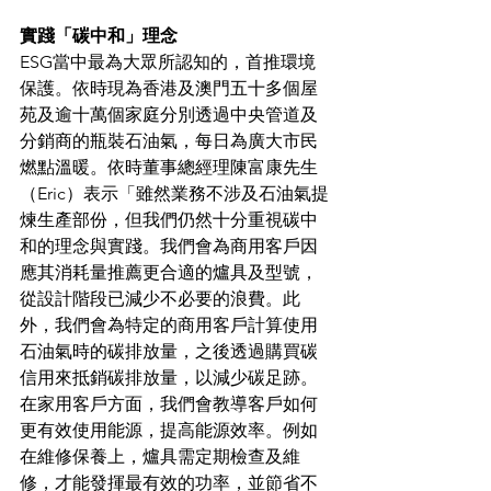
實踐「碳中和」理念
ESG當中最為大眾所認知的，首推環境
保護。依時現為香港及澳門五十多個屋
苑及逾十萬個家庭分別透過中央管道及
分銷商的瓶裝石油氣，每日為廣大市民
燃點溫暖。依時董事總經理陳富康先生
（Eric）表示「雖然業務不涉及石油氣提
煉生產部份，但我們仍然十分重視碳中
和的理念與實踐。我們會為商用客戶因
應其消耗量推薦更合適的爐具及型號，
從設計階段已減少不必要的浪費。此
外，我們會為特定的商用客戶計算使用
石油氣時的碳排放量，之後透過購買碳
信用來抵銷碳排放量，以減少碳足跡。
在家用客戶方面，我們會教導客戶如何
更有效使用能源，提高能源效率。例如
在維修保養上，爐具需定期檢查及維
修，才能發揮最有效的功率，並節省不