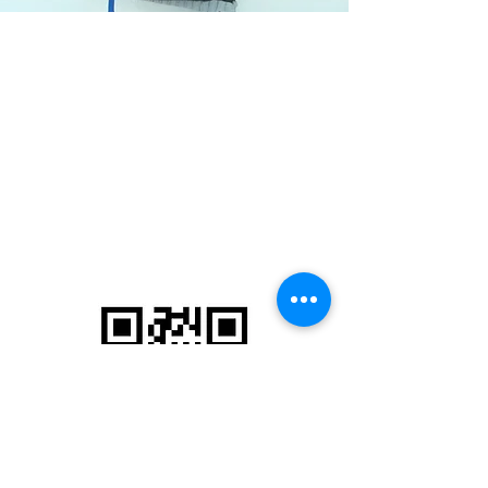
依時能源有限公司
香港九龍觀塘巧明街100號
Landmark East友邦九龍大樓22樓2202室
電話:
(852) 2815 5880
客戶服務熱線:
(852) 2815 5900
電郵:
客戶服務:
customers@ipegba.com
​一般查詢:
marketing@ipebga.com