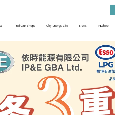
ss
Find Our Shops
City Energy Life
News
IPEshop