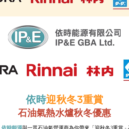
​依時
迎秋冬3重賞
石油氣熱水爐秋冬優惠
，
依時能源
與一眾石油氣營運商為你帶來「迎秋冬3重賞 -