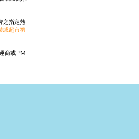
田牌之指定熱
裝或超市禮
商或 PM