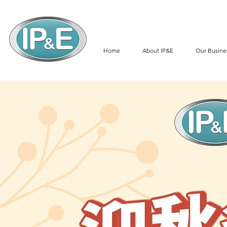
Home
About IP&E
Our Busine